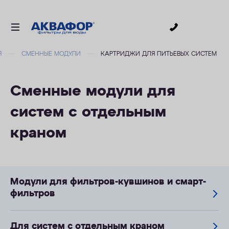
0
Я
СМЕННЫЕ МОДУЛИ
КАРТРИДЖИ ДЛЯ ПИТЬЕВЫХ СИСТЕМ
ДЛЯ ПИТЬЕВОЙ ВОДЫ
СМЕННЫЕ МОДУЛИ
Сменные модули для
ДЛЯ ВАННОЙ
систем с отдельным
В КОТТЕДЖ
краном
ДЛЯ БИЗНЕСА
АКСЕССУАРЫ
АКЦИИ
Модули для фильтров-кувшинов и смарт-
фильтров
ДОСТАВКА
УСЛУГИ
Для систем с отдельным краном