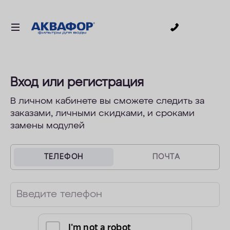
0
ДЛЯ ПИТЬЕВОЙ ВОДЫ
СМЕННЫЕ МОДУЛИ
Вход или регистрация
ДЛЯ ВАННОЙ
В личном кабинете вы сможете следить за
заказами, личными скидками, и сроками
В КОТТЕДЖ
замены модулей
ДЛЯ БИЗНЕСА
АКСЕССУАРЫ
ТЕЛЕФОН
ПОЧТА
АКЦИИ
Введите телефон
ДОСТАВКА
УСЛУГИ