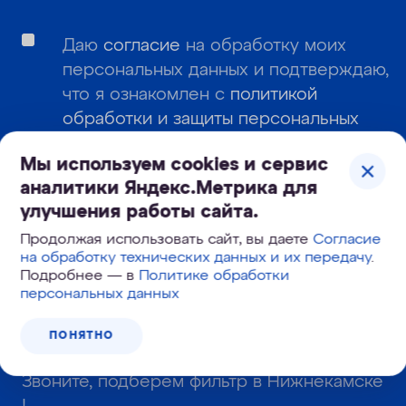
Даю
согласие
на обработку моих
персональных данных и подтверждаю,
что я ознакомлен с
политикой
обработки и защиты персональных
данных
.
Мы используем cookies и сервис
Даю согласие
на получение
аналитики Яндекс.Метрика для
информационных и рекламных
улучшения работы сайта.
сообщений
Продолжая использовать сайт, вы даете
Согласие
на обработку технических данных и их передачу
.
Подробнее — в
Политике обработки
персональных данных
ПОДПИСАТЬСЯ
ПОНЯТНО
Звоните, подберем фильтр в Нижнекамске