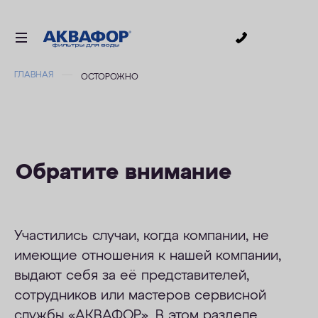
0
ГЛАВНАЯ
ОСТОРОЖНО
ДЛЯ ПИТЬЕВОЙ ВОДЫ
СМЕННЫЕ МОДУЛИ
ДЛЯ ВАННОЙ
В КОТТЕДЖ
Обратите внимание
ДЛЯ БИЗНЕСА
АКСЕССУАРЫ
Участились случаи, когда компании, не
АКЦИИ
имеющие отношения к нашей компании,
выдают себя за её представителей,
ДОСТАВКА
сотрудников или мастеров сервисной
УСЛУГИ
службы «АКВАФОР». В этом разделе