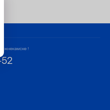
Нижнекамске !
-52