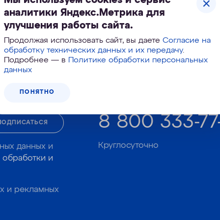
аналитики Яндекс.Метрика для
улучшения работы сайта.
Продолжая использовать сайт, вы даете
Согласие на
обработку технических данных и их передачу
.
Корзина №
994-184
Подробнее — в
Политике обработки персональных
данных
ПОНЯТНО
Звоните, подберем фильтр в 
8 800 333-77
ПОДПИСАТЬСЯ
Круглосуточно
ных данных и
 обработки и
х и рекламных