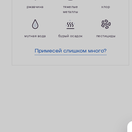
ржавчина
тяжелые
хлор
металлы
мутная вода
бурый осадок
пестициды
Примесей слишком много?