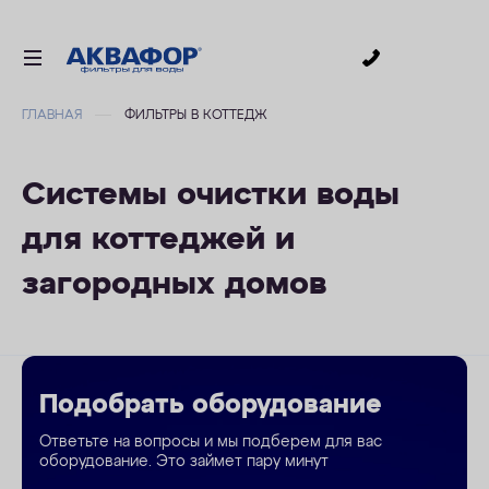
0
ГЛАВНАЯ
ФИЛЬТРЫ В КОТТЕДЖ
ДЛЯ ПИТЬЕВОЙ ВОДЫ
СМЕННЫЕ МОДУЛИ
Системы очистки воды
ДЛЯ ВАННОЙ
для коттеджей и
В КОТТЕДЖ
загородных домов
ДЛЯ БИЗНЕСА
АКСЕССУАРЫ
АКЦИИ
Подобрать оборудование
ДОСТАВКА
Ответьте на вопросы и мы подберем для вас
оборудование. Это займет пару минут
УСЛУГИ