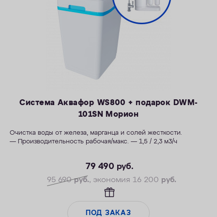
Система Аквафор WS800 + подарок DWM-
101SN Морион
Очистка воды от железа, марганца и солей жесткости.
— Производительность рабочая/макс. — 1,5 / 2,3 м3/ч
— Максимальная удаляемая жесткость — 28 мг-экв/л
79 490
руб.
— Максимальная удаляемая концентрация железа — 12 мг/л
— Максимальная удаляемая концентрация растворенного
95 690
руб.
, экономия 16 200
руб.
марганца — 5 мг/л
— Объем воды/соли на регенерацию от 66 литров / 1,0 кг
— Размеры 404 х 485 х 706 мм
ПОД ЗАКАЗ