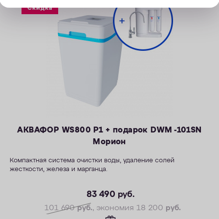
Скидка
АКВАФОР WS800 P1 + подарок DWM -101SN
Морион
Компактная система очистки воды, удаление солей
жесткости, железа и марганца.
— Производительность раб./макс. — 1,5/2,3 м3/ч
— Максимальная удаляемая жесткость — 28 мг-экв/л
83 490
руб.
— Максимальная удаляемая концентрация железа — 12 мг/л
101 690
руб.
, экономия 18 200
руб.
— Максимальная удаляемая концентрация растворенного