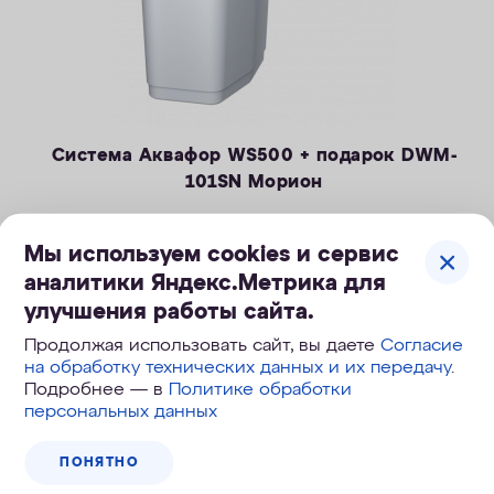
Система Аквафор WS500 + подарок DWM-
101SN Морион
Компактная система очистки воды, удаление солей
жесткости, железа и марганца.
Мы используем cookies и сервис
— Производительность раб./макс. — 1,4 / 2,1 м3/ч
аналитики Яндекс.Метрика для
— Максимальная удаляемая жесткость — 24 мг-экв/л
49 990
руб.
улучшения работы сайта.
— Максимальная удаляемая концентрация железа — 10 мг/л
74 990
руб.
, экономия 25 000
руб.
Продолжая использовать сайт, вы даете
Согласие
— Максимальная удаляемая концентрация растворенного
марганца — 3 мг/л
на обработку технических данных и их передачу
.
Подробнее — в
Политике обработки
— Объем воды/соли на регенерацию от 43 литров / 0,8 кг
ПОД ЗАКАЗ
персональных данных
— Размеры 322 х 432 х 554 мм
ПОНЯТНО