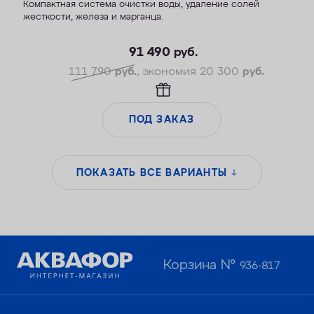
Компактная система очистки воды, удаление солей
жесткости, железа и марганца.
— Производительность раб./макс. — 1,8/2,7 м3/ч
— Максимальная удаляемая жесткость — 34 мг-экв/л
91 490
руб.
— Максимальная удаляемая концентрация железа — 14 мг/л
111 790
руб.
, экономия 20 300
руб.
— Максимальная удаляемая концентрация растворенного
марганца — 5 мг/л
— Объем воды/соли на регенерацию от 70 литров / 1,4 кг
ПОД ЗАКАЗ
— Удаляет сероводород до 1 мг/л
ПОКАЗАТЬ ВСЕ ВАРИАНТЫ
Корзина №
936-817