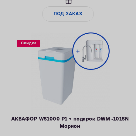
марганца — 5 мг/л
— Объем воды/соли на регенерацию от 43 литров / 0,8 кг
ПОД ЗАКАЗ
— Удаляет сероводород до 1 мг/л
Скидка
АКВАФОР WS1000 P1 + подарок DWM -101SN
Морион