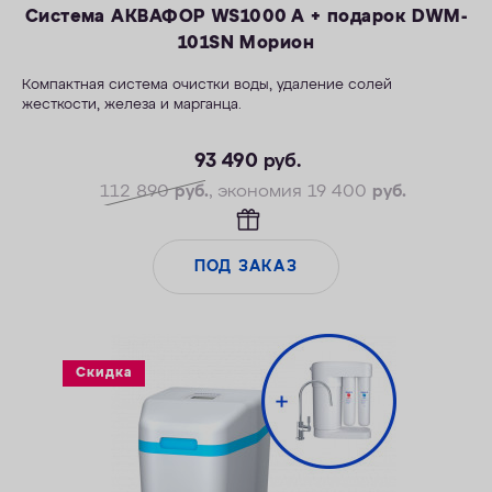
Система АКВАФОР WS1000 A + подарок DWM-
101SN Морион
Компактная система очистки воды, удаление солей
жесткости, железа и марганца.
—Производительность раб./макс. — 1,5/2,3 м3/ч
—Максимальное значение ПМО: до 10 мг О2/л
93 490
руб.
—Максимальная удаляемая жесткость — 24 мг-экв/л
112 890
руб.
, экономия 19 400
руб.
—Максимальная удаляемая концентрация железа — 5 мг/л
—Максимальная удаляемая концентрация растворенного
марганца — 3 мг/л
ПОД ЗАКАЗ
—Объем воды/соли на регенерацию от 66 л/1,0 кг
Скидка